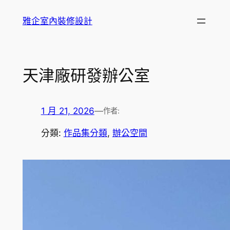
跳
雅企室內裝修設計
至
主
要
內
天津廠研發辦公室
容
1 月 21, 2026
—
作者:
分類:
作品集分類
, 
辦公空間