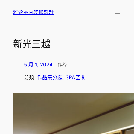
跳
雅企室內裝修設計
至
主
要
內
新光三越
容
5 月 1, 2024
—
作者:
分類:
作品集分類
, 
SPA空間