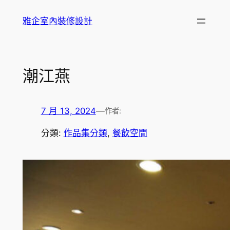
跳
雅企室內裝修設計
至
主
要
內
潮江燕
容
7 月 13, 2024
—
作者:
分類:
作品集分類
, 
餐飲空間