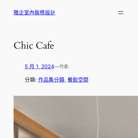
跳
雅企室內裝修設計
至
主
要
內
Chic Cafe
容
5 月 1, 2024
—
作者:
分類:
作品集分類
, 
餐飲空間